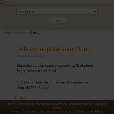
Zielseite
Los
sk59
Kalender
Termin
Jahreshauptversammlung
16.06.2026, 19:30 Uhr
Zunächst Jahreshauptversammlung (Einladung
folgt), später freies Spiel
Ort: Bürgerhaus Bischofsheim, Dörnigheimer
Weg, 63477 Maintal
Zurück
Home
|
Vereinsleben
|
Mannschaften
|
Vorstand
|
Vereinsgeschichte
|
Kurzweil
|
Kalender
Anfahrt
|
Downloads
|
Links
|
Kontakt
|
Impressum
|
Datenschutzerklärung