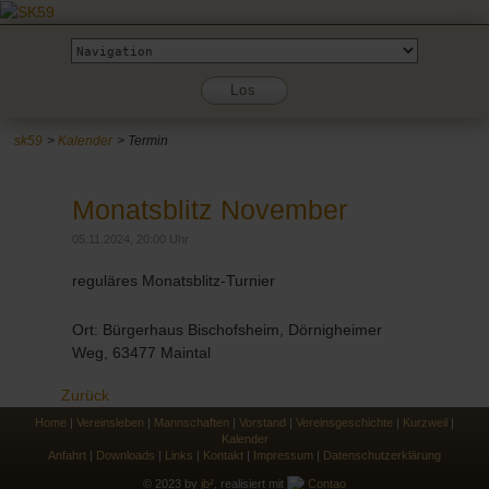
Zielseite
Los
sk59
Kalender
Termin
Monatsblitz November
05.11.2024, 20:00 Uhr
reguläres Monatsblitz-Turnier
Ort: Bürgerhaus Bischofsheim, Dörnigheimer
Weg, 63477 Maintal
Zurück
Home
|
Vereinsleben
|
Mannschaften
|
Vorstand
|
Vereinsgeschichte
|
Kurzweil
|
Kalender
Anfahrt
|
Downloads
|
Links
|
Kontakt
|
Impressum
|
Datenschutzerklärung
© 2023 by
jb²
, realisiert mit
Contao