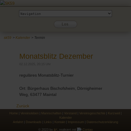
Zielseite
Los
sk59
Kalender
Termin
Monatsblitz Dezember
02.12.2025, 20:15 Uhr
reguläres Monatsblitz-Turnier
Ort: Bürgerhaus Bischofsheim, Dörnigheimer
Weg, 63477 Maintal
Zurück
Home
|
Vereinsleben
|
Mannschaften
|
Vorstand
|
Vereinsgeschichte
|
Kurzweil
|
Kalender
Anfahrt
|
Downloads
|
Links
|
Kontakt
|
Impressum
|
Datenschutzerklärung
© 2023 by
jb²
, realisiert mit
Contao