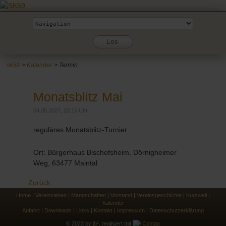
Zielseite
Los
sk59
Kalender
Termin
Monatsblitz Mai
04.05.2027, 20:15 Uhr
reguläres Monatsblitz-Turnier
Ort: Bürgerhaus Bischofsheim, Dörnigheimer
Weg, 63477 Maintal
Zurück
Home
|
Vereinsleben
|
Mannschaften
|
Vorstand
|
Vereinsgeschichte
|
Kurzweil
|
Kalender
Anfahrt
|
Downloads
|
Links
|
Kontakt
|
Impressum
|
Datenschutzerklärung
© 2023 by
jb²
, realisiert mit
Contao