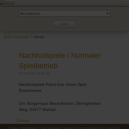
Zielseite
Los
sk59
Kalender
Termin
Nachholspiele / Normaler
Spielbetrieb
24.03.2026, 20:00 Uhr
Nachholspiele Pokal bzw. freies Spiel
Erwachsene
Ort: Bürgerhaus Bischofsheim, Dörnigheimer
Weg, 63477 Maintal
Zurück
Home
|
Vereinsleben
|
Mannschaften
|
Vorstand
|
Vereinsgeschichte
|
Kurzweil
|