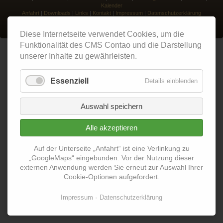
Kalender
Anfahrt
|
Downloads
|
Links
|
Kontakt
|
Impressum
|
Datenschutzerklärung
© 2023 by
jb²
, realisiert mit
Contao
Diese Internetseite verwendet Cookies, um die
Funktionalität des CMS Contao und die Darstellung
unserer Inhalte zu gewährleisten.
Essenziell
Details einblenden
Auswahl speichern
Alle akzeptieren
Auf der Unterseite „Anfahrt“ ist eine Verlinkung zu
„GoogleMaps“ eingebunden. Vor der Nutzung dieser
externen Anwendung werden Sie erneut zur Auswahl Ihrer
Cookie-Optionen aufgefordert.
Impressum
Datenschutzerklärung