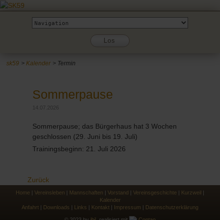
Zielseite
Los
sk59
Kalender
Termin
Sommerpause
14.07.2026
Sommerpause; das Bürgerhaus hat 3 Wochen
geschlossen (29. Juni bis 19. Juli)
Trainingsbeginn: 21. Juli 2026
Zurück
Home
|
Vereinsleben
|
Mannschaften
|
Vorstand
|
Vereinsgeschichte
|
Kurzweil
|
Kalender
Anfahrt
|
Downloads
|
Links
|
Kontakt
|
Impressum
|
Datenschutzerklärung
© 2023 by
jb²
, realisiert mit
Contao